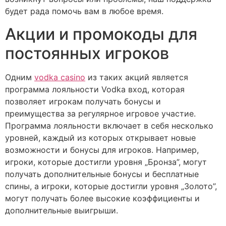
будет рада помочь вам в любое время.
Акции и промокоды для
постоянных игроков
Одним
vodka casino
из таких акций является
программа лояльности Vodka вход, которая
позволяет игрокам получать бонусы и
преимущества за регулярное игровое участие.
Программа лояльности включает в себя несколько
уровней, каждый из которых открывает новые
возможности и бонусы для игроков. Например,
игроки, которые достигли уровня „Бронза”, могут
получать дополнительные бонусы и бесплатные
спины, а игроки, которые достигли уровня „Золото”,
могут получать более высокие коэффициенты и
дополнительные выигрыши.