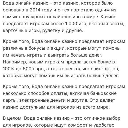
Вода онлайн казино – это казино, которое было
основано в 2014 году и с тех пор стало одним из
самых популярных онлайн-казино в мире. Казино
предлагает игрокам более 1 000 игр, включая слоты,
карточные игры, рулетку и другие.
Кроме того, Вода онлайн казино предлагает игрокам
различные бонусы и акции, которые могут помочь
им начать играть и выиграть больше денег.
Например, новым игрокам предлагается бонус в
100% до 500 евро, а также несколько спин-оффов,
которые могут помочь им выиграть больше денег.
Кроме того, Вода онлайн казино предлагает игрокам
несколько способов оплаты, включая банковские
карты, электронные деньги и другие. Это делает
казино доступным для игроков из всего мира.
В целом, Вода онлайн казино – это отличное выбор
для игроков, которые ищут комфорт и удобство